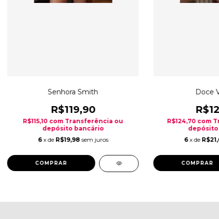
Senhora Smith
Doce 
R$119,90
R$12
R$115,10
com
Transferência ou
R$124,70
com
T
depósito bancário
depósito
6
x de
R$19,98
sem juros
6
x de
R$21,
COMPRAR
COMPRAR