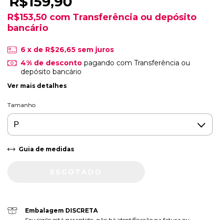
R$159,90
R$153,50
com
Transferência ou depósito
bancário
6
x de
R$26,65
sem juros
4% de desconto
pagando com Transferência ou
depósito bancário
Ver mais detalhes
Tamanho
Guia de medidas
Embalagem DISCRETA
Seu sigilo está garantido, não há identificação na fatura ou