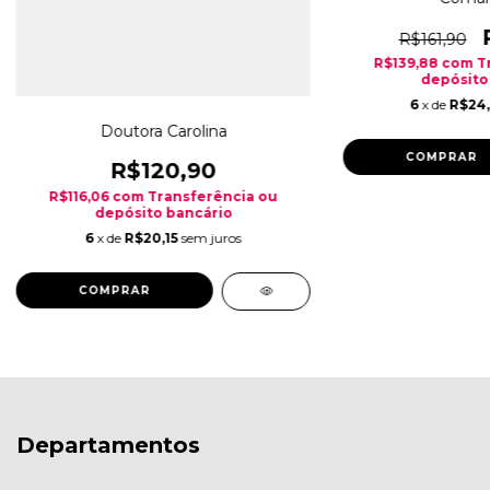
R$161,90
R$139,88
com
T
depósito
6
x de
R$24
Doutora Carolina
COMPRAR
R$120,90
R$116,06
com
Transferência ou
depósito bancário
6
x de
R$20,15
sem juros
COMPRAR
Departamentos