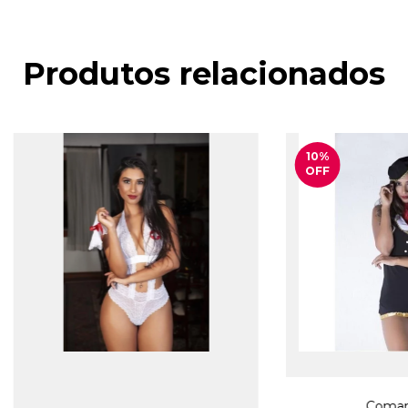
Produtos relacionados
10
%
OFF
Coman