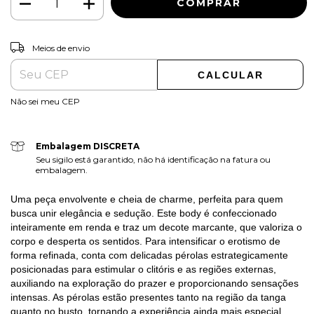
ALTERAR CEP
Entregas para o CEP:
Meios de envio
CALCULAR
Não sei meu CEP
Embalagem DISCRETA
Seu sigilo está garantido, não há identificação na fatura ou
embalagem.
Uma peça envolvente e cheia de charme, perfeita para quem
busca unir elegância e sedução. Este body é confeccionado
inteiramente em renda e traz um decote marcante, que valoriza o
corpo e desperta os sentidos. Para intensificar o erotismo de
forma refinada, conta com delicadas pérolas estrategicamente
posicionadas para estimular o clitóris e as regiões externas,
auxiliando na exploração do prazer e proporcionando sensações
intensas. As pérolas estão presentes tanto na região da tanga
quanto no busto, tornando a experiência ainda mais especial.