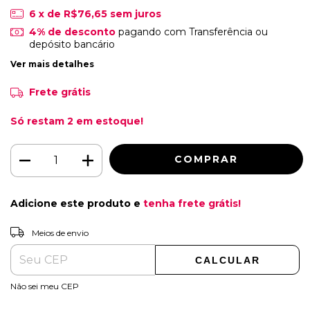
6
x de
R$76,65
sem juros
4% de desconto
pagando com Transferência ou
depósito bancário
Ver mais detalhes
Frete grátis
Só restam
2
em estoque!
Adicione este produto e
tenha frete grátis!
ALTERAR CEP
Entregas para o CEP:
Meios de envio
CALCULAR
Não sei meu CEP