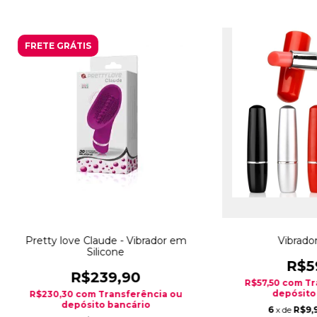
FRETE GRÁTIS
Pretty love Claude - Vibrador em
Vibrado
Silicone
R$5
R$239,90
R$57,50
com
Tr
depósito
R$230,30
com
Transferência ou
depósito bancário
6
x de
R$9,