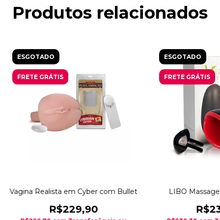
Produtos relacionados
ESGOTADO
ESGOTADO
FRETE GRÁTIS
FRETE GRÁTIS
Vagina Realista em Cyber com Bullet
LIBO Massagea
R$229,90
R$23