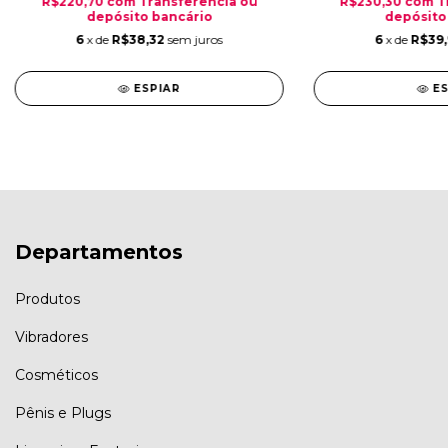
R$220,70
com
Transferência ou
R$230,30
com
T
depósito bancário
depósito
6
x de
R$38,32
sem juros
6
x de
R$39
ESPIAR
E
Departamentos
Produtos
Vibradores
Cosméticos
Pênis e Plugs