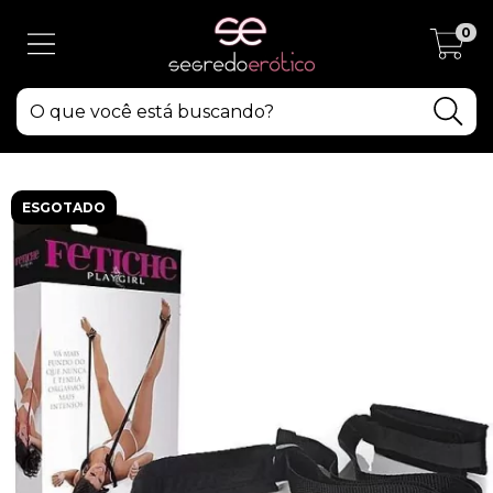
0
ESGOTADO