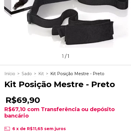
1
/
1
Início
>
Sado
>
Kit
>
Kit Posição Mestre - Preto
Kit Posição Mestre - Preto
R$69,90
R$67,10
com
Transferência ou depósito
bancário
6
x de
R$11,65
sem juros