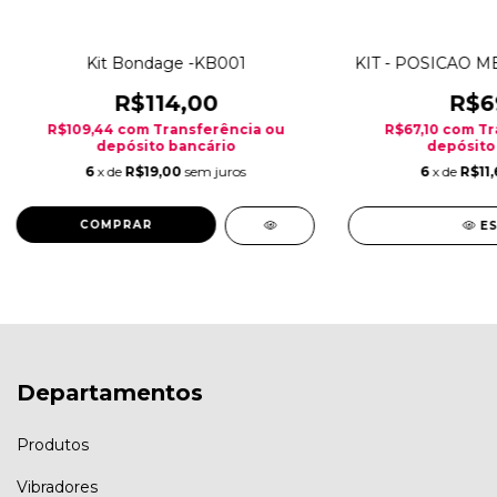
Kit Bondage -KB001
KIT - POSICAO M
R$114,00
R$6
R$109,44
com
Transferência ou
R$67,10
com
Tr
depósito bancário
depósito
6
x de
R$19,00
sem juros
6
x de
R$11,
E
Departamentos
Produtos
Vibradores