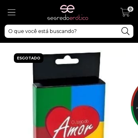
0
ESGOTADO