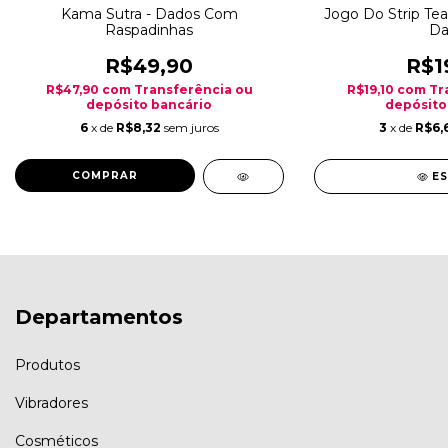
Kama Sutra - Dados Com
Jogo Do Strip Tea
Raspadinhas
Da
R$49,90
R$1
R$47,90
com
Transferência ou
R$19,10
com
Tr
depósito bancário
depósito
6
x de
R$8,32
sem juros
3
x de
R$6,
E
Departamentos
Produtos
Vibradores
Cosméticos