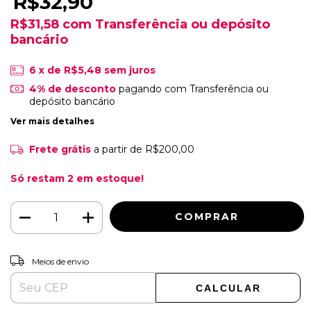
R$32,90
R$31,58
com
Transferência ou depósito
bancário
6
x de
R$5,48
sem juros
4% de desconto
pagando com Transferência ou
depósito bancário
Ver mais detalhes
Frete grátis
a partir de
R$200,00
Só restam
2
em estoque!
ALTERAR CEP
Entregas para o CEP:
Meios de envio
CALCULAR