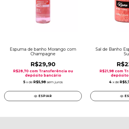
Espuma de banho Morango com
Sal de Banho E
Champagne
Su
R$29,90
R$2
R$28,70
com
Transferência ou
R$21,98
com
Tr
depósito bancário
depósito
5
x de
R$5,98
sem juros
4
x de
R$5,
ESPIAR
E