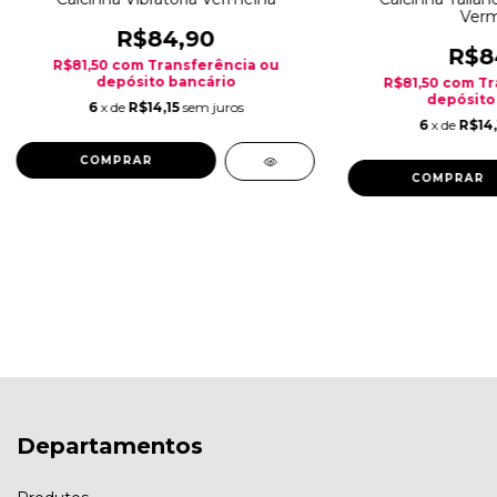
Verm
R$84,90
R$8
R$81,50
com
Transferência ou
depósito bancário
R$81,50
com
Tr
depósito
6
x de
R$14,15
sem juros
6
x de
R$14,
Departamentos