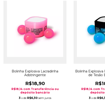
Bolinha Explosiva Lacradinha
Bolinha Explosiva
Adstringente
de Tesão E
R$18,90
R$1
R$18,14
com
Transferência ou
R$18,14
com
Tr
depósito bancário
depósito
3
x de
R$6,30
sem juros
3
x de
R$6,