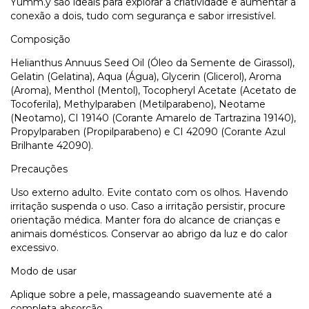
Yumm.y são ideais para explorar a criatividade e aumentar a 
conexão a dois, tudo com segurança e sabor irresistível.
Composição
Helianthus Annuus Seed Oil (Óleo da Semente de Girassol), 
Gelatin (Gelatina), Aqua (Água), Glycerin (Glicerol), Aroma 
(Aroma), Menthol (Mentol), Tocopheryl Acetate (Acetato de 
Tocoferila), Methylparaben (Metilparabeno), Neotame 
(Neotamo), CI 19140 (Corante Amarelo de Tartrazina 19140), 
Propylparaben (Propilparabeno) e CI 42090 (Corante Azul 
Brilhante 42090).
Precauções
Uso externo adulto. Evite contato com os olhos. Havendo 
irritação suspenda o uso. Caso a irritação persistir, procure 
orientação médica. Manter fora do alcance de crianças e 
animais domésticos. Conservar ao abrigo da luz e do calor 
excessivo.
Modo de usar
Aplique sobre a pele, massageando suavemente até a 
completa absorção.