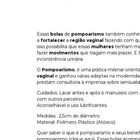
Essas
bolas
de
pompoarismo
também conhe
a
fortalecer
a
região vaginal
fazendo com que
isso possibilita que essas
mulheres
tenham mai
fazer
movimentos
que tragam mais prazer. E 
incontinência urinária.
O
Pompoarismo
, é uma prática milenar orien
vaginal
e ganhou várias adeptas na modernidade
prestam consultoria à imprensa sobre sensuali
Cuidados: Lavar antes e após o manuseio com 
com outros parceiros.
Aconselhável o uso lubrificantes.
Medidas: 2,5cm de diâmetro
Material: Polímero Plástico (Atóxico)
Quer saber o que é pompoarismo e seus benef
pompoarismo (clique aqui)
. Essas bolas acomp