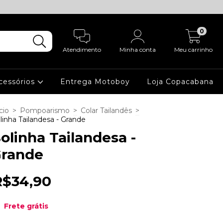
0
Atendimento
Minha conta
Meu carrinho
cessórios
Entrega Motoboy
Loja Copacabana
cio
>
Pompoarismo
>
Colar Tailandês
>
linha Tailandesa - Grande
olinha Tailandesa -
rande
R$34,90
Frete grátis