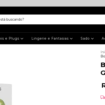
is e Plugs
Lingerie e Fantasias
Sado
A
Iní
Bo
B
G