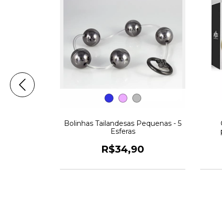
Bolinhas Tailandesas Pequenas - 5
Esferas
R$34,90
TE PARTY -
O
90