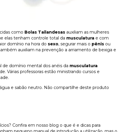
cidas como
Bolas Tailandesas
auxiliam as mulheres
 elas tenham controle total da
musculatura
e com
or domínio na hora do
sexo
, segurar mais o
pênis
ou
também auxiliam na prevenção a arriamento de bexiga e
tal de domínio mental dos anéis da
musculatura
. Várias professoras estão ministrando cursos e
dade.
água e sabão neutro. Não compartilhe deste produto
ícios? Confira em nosso blog
o que é e dicas para
anham pequeno manual de introdução a utilização, mas o