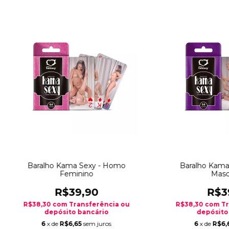
Baralho Kama Sexy - Homo
Baralho Kama
Feminino
Masc
R$39,90
R$3
R$38,30
com
Transferência ou
R$38,30
com
Tr
depósito bancário
depósito
6
x de
R$6,65
sem juros
6
x de
R$6,